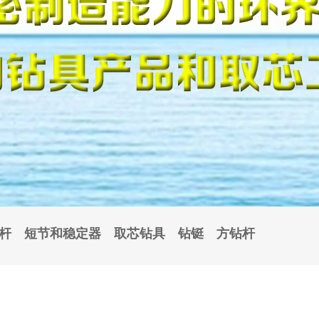
杆
短节和稳定器
取芯钻具
钻铤
方钻杆